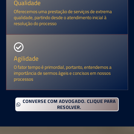
Qualidade
Oferecemos uma prestação de serviços de extrema
qualidade, partindo desde o atendimento inicial à
resolução do processo
Agilidade
O fator tempo é primordial, portanto, entendemos a
importância de sermos ágeis e concisos em nossos
processos
CONVERSE COM ADVOGADO. CLIQUE PARA
RESOLVER.