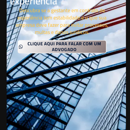
experiência
Descubra se a gestante em contrato de
experiência tem estabilidade e o que sua
empresa deve fazer para evitar processos,
multas e danos jurídicos.
CLIQUE AQUI PARA FALAR COM UM
ADVOGADO