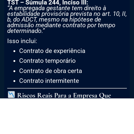
TST – Súmula 244, Inciso III:
“A empregada gestante tem direito à
estabilidade provisória prevista no art. 10, II,
b, do ADCT, mesmo na hipótese de
admissão mediante contrato por tempo
determinado.”
Isso inclui:
Contrato de experiência
Contrato temporário
Contrato de obra certa
Contrato intermitente
Riscos Reais Para a Empresa Que
Ignora Esse Direito
Muitas empresas ainda
rescindem
contratos de experiência de
colaboradoras grávidas
, alegando: