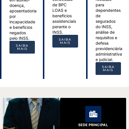
de BPC
para
doença,
LOAS e
dependentes
aposentadoria
benefícios
de
por
assistenciais
segurados
incapacidade
perante o
do INSS,
e benefícios
INSS.
análise de
negados
requisitos e
pelo INSS.
SAIBA
MAIS
defesa
SAIBA
previdenciária
MAIS
administrativa
e judicial.
SAIBA
MAIS
SEDE PRINCIPAL