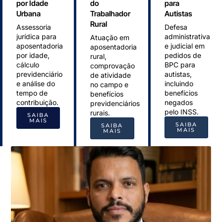
por Idade
do
para
Urbana
Trabalhador
Autistas
Rural
Assessoria
Defesa
jurídica para
administrativa
Atuação em
aposentadoria
e judicial em
aposentadoria
por idade,
pedidos de
rural,
cálculo
BPC para
comprovação
previdenciário
autistas,
de atividade
e análise do
incluindo
no campo e
tempo de
benefícios
benefícios
contribuição.
negados
previdenciários
pelo INSS.
rurais.
SAIBA
MAIS
SAIBA
SAIBA
MAIS
MAIS