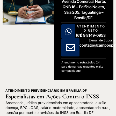
Avenida Comercial Norte,
QNB 16 – Edifício Noleto,
Sala 205. Taguatinga –
Brasília/DF.
ATENDIMENTO
DIRETO
(61) 9 8149-0953
E-mail de Suporte
contato@campospin
Atendimento estratégico 24h
para demandas urgentes e alta
complexidade.
ATENDIMENTO PREVIDENCIÁRIO EM BRASÍLIA DF
Especialistas em Ações Contra o INSS
Assessoria jurídica previdenciária em aposentadoria, auxílio-
doença, BPC LOAS, salário-maternidade, aposentadoria rural,
pensão por morte e revisões do INSS em Brasília DF.