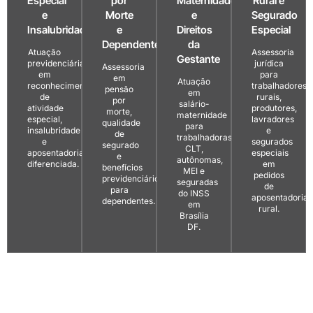
Especial
por
Maternidade
Rural e
e
Morte
e
Segurado
Insalubridade
e
Direitos
Especial
Dependentes
da
Atuação
Assessoria
Gestante
previdenciária
jurídica
Assessoria
em
para
em
Atuação
reconhecimento
trabalhadores
pensão
em
de
rurais,
por
salário-
atividade
produtores,
morte,
maternidade
especial,
lavradores
qualidade
para
insalubridade
e
de
trabalhadoras
e
segurados
segurado
CLT,
aposentadoria
especiais
e
autônomas,
diferenciada.
em
benefícios
MEI e
pedidos
previdenciários
seguradas
de
para
do INSS
aposentadoria
dependentes.
em
rural.
Brasília
DF.