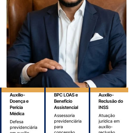
Auxílio-
BPC LOAS e
Auxílio-
Doença e
Benefício
Reclusão do
Perícia
Assistencial
INSS
Médica
Assessoria
Atuação
previdenciária
jurídica em
Defesa
para
auxílio-
previdenciária
concessão
reclusão
em auxílio-