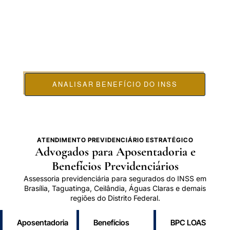
APOSENTADORIA E BENEFÍCIOS
DO INSS EM BRASÍLIA DF
Atuação previdenciária em aposentadoria, auxílio-
doença, BPC LOAS, salário-maternidade,
aposentadoria rural e revisões do INSS em Brasília
DF.
ANALISAR BENEFÍCIO DO INSS
ATENDIMENTO PREVIDENCIÁRIO ESTRATÉGICO
Advogados para Aposentadoria e
Benefícios Previdenciários
Assessoria previdenciária para segurados do INSS em
Brasília, Taguatinga, Ceilândia, Águas Claras e demais
regiões do Distrito Federal.
Aposentadoria
Benefícios
BPC LOAS