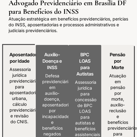
Advogado Previdenciário em Brasília DF
para Benefícios do INSS
Atuação estratégica em benefícios previdenciários, perícias
do INSS, aposentadorias e processos administrativos e
judiciais previdenciários.
Aposentadoria
Auxílio-
BPC
Pensão
por Idade
Doença e
LOAS
por
INSS
para
Morte
Assessoria
Autistas
jurídica
Defesa
Atuação
previdenciária
previdenciária
em
Assessoria
para
em
pensão
jurídica
aposentadoria
auxílio-
por
para
urbana,
doença,
morte,
concessão
cálculo
aposentadoria
auxílio-
de BPC
previdenciário
por
reclusão
LOAS
e revisão
incapacidade
e
para
do CNIS.
e
benefícios
autistas e
benefícios
previdenciário
benefícios
negados
para
assistenciais