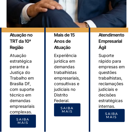
Atuação no
Mais de 15
Atendimento
TRT da 10ª
Anos de
Empresarial
Região
Atuação
Ágil
Atuação
Experiência
Suporte
estratégica
jurídica em
rápido para
perante a
demandas
empresas em
Justiça do
trabalhistas
questões
Trabalho em
empresariais,
trabalhistas,
Brasília DF,
consultivas e
reclamações
com suporte
judiciais no
judiciais e
técnico em
Distrito
decisões
demandas
Federal.
estratégicas
empresariais
internas.
SAIBA
complexas.
MAIS
SAIBA
MAIS
SAIBA
MAIS