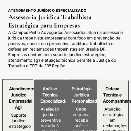
ATENDIMENTO JURÍDICO ESPECIALIZADO
Assessoria Jurídica Trabalhista
Estratégica para Empresas
A Campos Pinho Advogados Associados atua na assessoria
jurídica trabalhista empresarial com foco em prevenção de
passivos, consultoria preventiva, auditoria trabalhista e
defesa em reclamações trabalhistas em Brasília DF.
Empresas contam com suporte jurídico estratégico,
atendimento ágil e atuação técnica perante a Justiça do
Trabalho e TRT da 10ª Região.
Atendimento
Análise
Estratégia
Defesa
Jurídico
Técnica
Jurídica
Técnica e
Empresarial
Especializada
Personalizada
Acompanham
Ágil
Avaliação
Cada
Atuação
jurídica
empresa
estratégica
Suporte
preventiva
recebe
em
jurídico
voltada à
análise
reclamações
estratégico