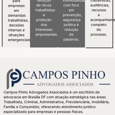
redução
individualizada
trabalhistas,
para
de riscos
com foco
audiências,
empresas
trabalhistas
em
recursos
em
e
prevenção,
e
demandas
proteção
segurança
acompanhame
trabalhistas,
dos
jurídica e
completo
decisões
interesses
redução
do
internas e
empresariais.
de
processo.
situações
passivos.
emergenciais.
Campos Pinho Advogados Associados é um escritório de
advocacia em Brasília DF com atuação estratégica nas áreas
Trabalhista, Criminal, Administrativa, Previdenciária, Imobiliária,
Família e Consumidor, oferecendo atendimento jurídico
especializado para empresas e pessoas físicas.