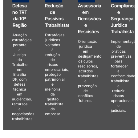
Defesa
Redução
Assessoria
Compliance
no TRT
de
em
e
da 10ª
Passivos
Demissões
Segurança
Região
Trabalhistas
e
Jurídica
Rescisões
Trabalhista
Atuação
Estratégias
estratégica
jurídicas
Orientação
Implementação
perante
voltadas
jurídica
de
a
à
em
práticas
Justiça
redução
desligamentos,
preventivas
do
de
cálculos
para
Trabalho
riscos
rescisórios,
fortalecer
em
empresariais,
acordos
a
Brasília
proteção
trabalhistas
conformidade
DF, com
patrimonial
e
trabalhista
defesa
e
prevenção
e
técnica
melhoria
de
reduzir
em
da
conflitos
riscos
audiências,
gestão
futuros.
operacionais
recursos
trabalhista
e
e
da
judiciais.
negociações
empresa.
trabalhistas.