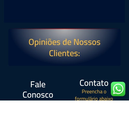
Opiniões de Nossos
Clientes:
Contato
Fale
Conosco
Preencha o
formulário abaixo
Atendemos de forma
para conversarmos.
online pelo
WhatsApp, por
ligação pelo nosso