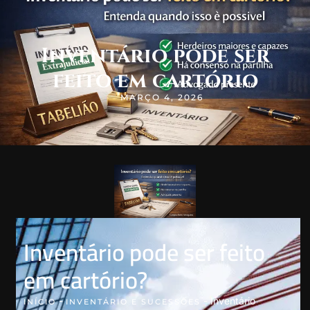
Inventário pode ser
feito em cartório
MARÇO 4, 2026
Inventário pode ser feito
em cartório?
-
-
Inventário
INÍCIO
INVENTÁRIO E SUCESSÕES